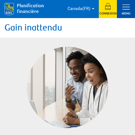
Planification
Canada(FR)
financière
CONNEXION
MENU
Gain inattendu